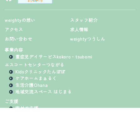
weightyの想い
スタッフ紹介
アクセス
求人情報
お問い合わせ
weightyつうしん
事業内容
重症児デイサービスkokoro・tsubomi
エスコートセンターつながる
Kidsクリニックたんぽぽ
ケアホームまぁるく
生活介護Ohana
地域交流スペース はじまる
ご支援
寄付で応援
ほしい物リストで応援
プライバシーポリシー
©
2026 一般社団法人weighty